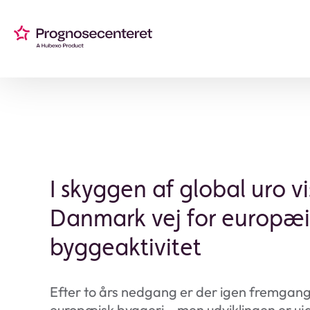
I skyggen af global uro vi
Danmark vej for europæi
byggeaktivitet
Efter to års nedgang er der igen fremgang
europæisk byggeri – men udviklingen er u