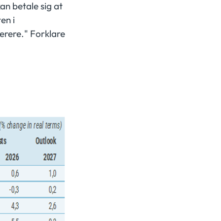
an betale sig at
en i
lerere." Forklare