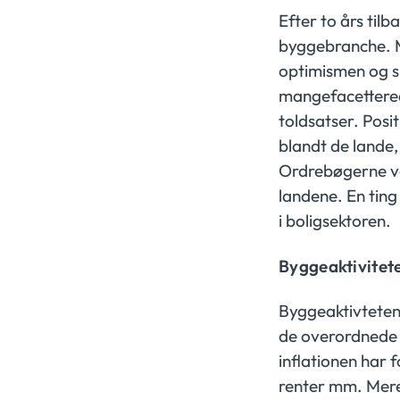
Efter to års ti
byggebranche. M
optimismen og s
mangefacettered
toldsatser. Pos
blandt de lande,
Ordrebøgerne vok
landene. En ting
i boligsektoren.
Byggeaktivitet
Byggeaktivteten 
de overordnede ø
inflationen har 
renter mm. Mere