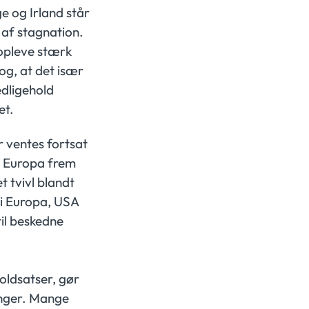
e og Irland står
 af stagnation.
 opleve stærk
og, at det især
edligehold
et.
r ventes fortsat
f Europa frem
 tvivl blandt
 i Europa, USA
til beskedne
oldsatser, gør
inger. Mange