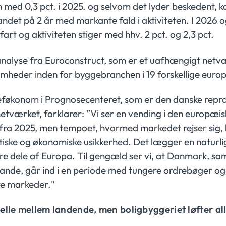
med 0,3 pct. i 2025. og selvom det lyder beskedent,
vandet på 2 år med markante fald i aktiviteten. I 2026 
art og aktiviteten stiger med hhv. 2 pct. og 2,3 pct.
 analyse fra Euroconstruct, som er et uafhængigt net
omheder inden for byggebranchen i 19 forskellige euro
eføkonom i Prognosecenteret, som er den danske repr
etværket, forklarer: ”Vi ser en vending i den europæi
 fra 2025, men tempoet, hvormed markedet rejser si
tiske og økonomiske usikkerhed. Det lægger en natur
ore dele af Europa. Til gengæld ser vi, at Danmark, 
lande, går ind i en periode med tungere ordrebøger og
e markeder."
lle mellem landende, men boligbyggeriet løfter al