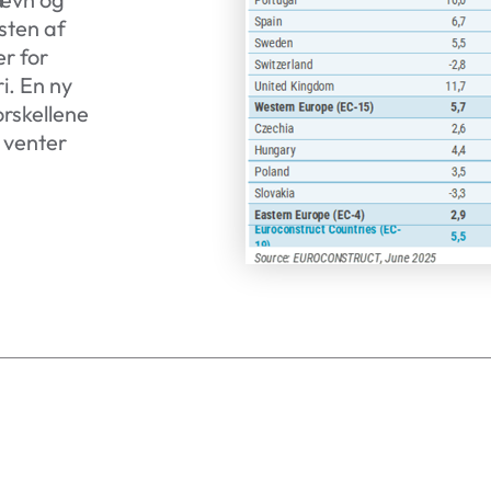
sten af
r for
i. En ny
orskellene
 venter