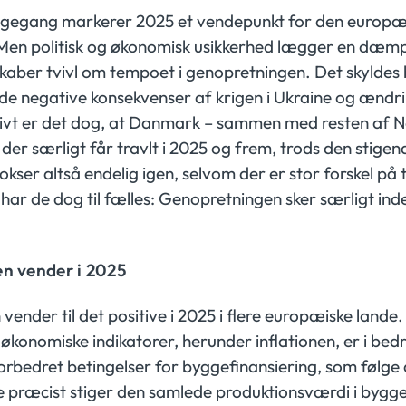
lbagegang markerer 2025 et vendepunkt for den europæ
en politisk og økonomisk usikkerhed lægger en dæm
kaber tvivl om tempoet i genopretningen. Det skyldes
e negative konsekvenser af krigen i Ukraine og ændri
itivt er det dog, at Danmark – sammen med resten af N
 der særligt får travlt i 2025 og frem, trods den stigen
ser altså endelig igen, selvom der er stor forskel på
 har de dog til fælles: Genopretningen sker særligt in
en vender i 2025
vender til det positive i 2025 i flere europæiske lande.
konomiske indikatorer, herunder inflationen, er i bedri
forbedret betingelser for byggefinansiering, som følge
 præcist stiger den samlede produktionsværdi i bygg