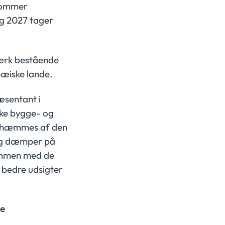
 kommer
og 2027 tager
værk bestående
pæiske lande.
æsentant i
ske bygge- og
g, hæmmes af den
lig dæmper på
sammen med de
 bedre udsigter
le