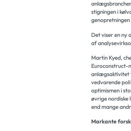
anlægsbranchen 
stigningen i køl
genopretningen f
Det viser en ny
af analysevirks
Martin Kyed, ch
Euroconstruct-n
anlægsaktivitet
vedvarende poli
optimismen i st
øvrige nordiske 
end mange andr
Markante forske