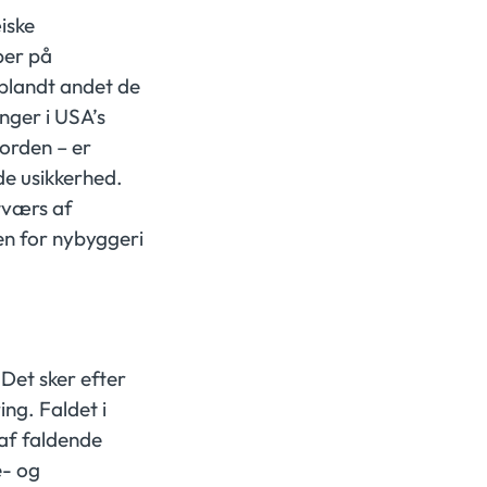
iske
per på
 blandt andet de
nger i USA’s
orden – er
de usikkerhed.
 tværs af
den for nybyggeri
 Det sker efter
ng. Faldet i
 af faldende
e- og