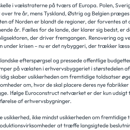
skelle i vækstraterne på tværs af Europa. Polen, Sverig
st over tre år, mens Tyskland, Østrig og Belgien præges
en af Norden er blandt de regioner, der forventes at
nde år. Fælles for de lande, der klarer sig bedst, er d
oligsektoren, der driver fremgangen. Renovering og v
 under krisen – nu er det nybyggeri, der trækker læss
andske efterspørgsel og pressede offentlige budgette
per på væksten i erhvervsbyggeriet i størstedelen a
dig skaber usikkerheden om fremtidige toldsatser øget
somheder om, hvor de skal placere deres nye fabrikker
bygge. Ifølge Euroconstruct netværket er der kun udsigt 
pførelse af erhvervsbygninger.
e usikkerhed, ikke mindst usikkerheden om fremtidige t
roduktionsvirksomheder at træffe langsigtede beslutn