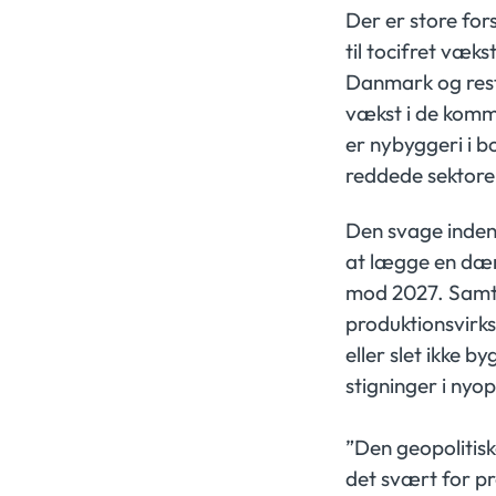
Der er store for
til tocifret væk
Danmark og rest
vækst i de komme
er nybyggeri i b
reddede sektoren
Den svage indenl
at lægge en dæm
mod 2027. Samti
produktionsvirk
eller slet ikke 
stigninger i nyo
”Den geopolitisk
det svært for p