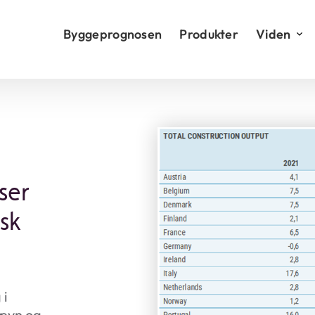
Byggeprognosen
Produkter
Viden
ser
sk
 i
jævn og