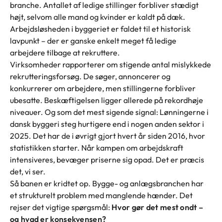
branche. Antallet af ledige stillinger forbliver stædigt
højt, selvom alle mand og kvinder er kaldt på dæk.
Arbejdsløsheden i byggeriet er faldet til et historisk
lavpunkt – der er ganske enkelt meget få ledige
arbejdere tilbage at rekruttere.
Virksomheder rapporterer om stigende antal mislykkede
rekrutteringsforsøg. De søger, annoncerer og
konkurrerer om arbejdere, men stillingerne forbliver
ubesatte. Beskæftigelsen ligger allerede på rekordhøje
niveauer. Og som det mest sigende signal: Lønningerne i
dansk byggeri steg hurtigere end i nogen anden sektor i
2025. Det har de i øvrigt gjort hvert år siden 2016, hvor
statistikken starter. Når kampen om arbejdskraft
intensiveres, bevæger priserne sig opad. Det er præcis
det, vi ser.
Så banen er kridtet op. Bygge- og anlægsbranchen har
et strukturelt problem med manglende hænder. Det
rejser det vigtige spørgsmål:
Hvor gør det mest ondt –
og hvad er konsekvensen?