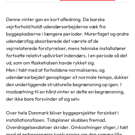
Denne vinter gav en kort afledning. De barske
vejrforhold holdt udendørsarbejderne væk fra
byggepladserne i længere perioder. Murerfaget og andre
udendørsfag absorberede det værste af de
vejrrelaterede forstyrrelser, mens tekniske installatører
fortsatte relativt upåvirket indendørs. I en periode så det
ud, som om flaskehalsen havde rykket sig.
Men i takt med at forholdene normaliseres, og
udendørsarbejdet genoptager sit normale tempo, dukker
den underliggende strukturelle begrænsning op igen. I
modsætning til en hård vinter er dette en begrænsning,
der ikke bare forsvinder af sig selv.
Over hele Danmark bliver byggeprojekter forsinket i
installationsfasen. Tidsplaner skubbes fremad.
Overdragelsesdatoer skrider. Omkostninger stiger, i takt
med at entreprenører konkurrerer om den samme lille